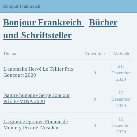
Bonjour Frankreich
Bonjour Frankreich
Bücher
und Schriftsteller
Thema
Antworten
Aktivität
21.
L'anomalie Hervé Le Tellier Prix
0
Dezember
Goncourt 2020
2020
17.
Nature humaine Serge Joncour
0
Dezember
Prix FEMINA 2020
2020
12.
La grande épreuve Etienne de
0
Dezember
Montety Prix de l'Académ
2020