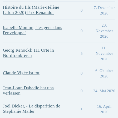
Histoire du fils (Marie-Hélène
7. Dezember
0
Lafon 2020) Prix Renaudot
2020
23.
Isabelle Monnin, "les gens dans
0
November
l'enveloppe"
2020
11.
Georg Renöckl: 111 Orte in
5
November
Nordfrankreich
2020
6. Oktober
Claude Vigée ist tot
0
2020
Jean-Loup Dabadie hat uns
0
24. Mai 2020
verlassen
Joël Dicker, - La disparition de
16. April
1
Stephanie Mailer
2020